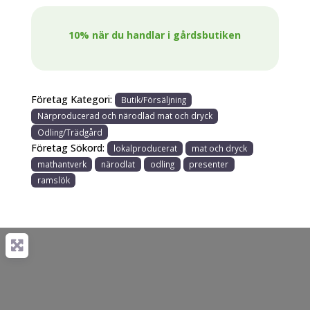
10% när du handlar i gårdsbutiken
Företag Kategori:
Butik/Försäljning
Närproducerad och närodlad mat och dryck
Odling/Trädgård
Företag Sökord:
lokalproducerat
mat och dryck
mathantverk
närodlat
odling
presenter
ramslök