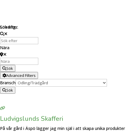
Loading...
Sök efter
Nära
Sök
Advanced Filters
Bransch
Sök
Ludvigslunds Skafferi
På vår gård i Äspö lägger jag min själ i att skapa unika produkter