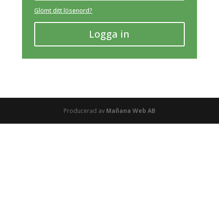
Glömt ditt lösenord?
Logga in
Producerad av
Mañana Web AB