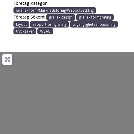
Företag Kategori:
Grafisk form/Marknadsföring/Webbutveckling
Företag Sökord:
grafisk design
grafisk formgivning
layout
rapportformgivning
tillgänglighetsanpassning
trycksaker
WCAG