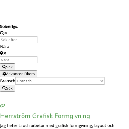
Loading...
Sök efter
Nära
Sök
Advanced Filters
Bransch
Sök
Herrström Grafisk Formgivning
Jag heter Li och arbetar med grafisk formgivning, layout och