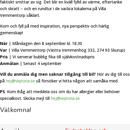
faktiskt smittar av sig. Det blir en kväll fylld av värme, eftertanke
och skratt – och en rundtur i de vackra lokalerna på Villa
Vemmentorp såklart.
Kom och fyll på med inspiration, nya perspektiv och härlig
gemenskap!
När
| Måndagen den 8 september kl. 18.30
Var
| Villa Vemmentorp (Västra Vemmenhög 332, 274 93 Skurup)
Pris
| Vi serverar bubblig fika till självkostnadspris
Anmälan
| Senast 4 september
Vill du anmäla dig men saknar tillgång till bil?
Hör av dig till oss
på
hej@viqtoria.se
så försöker vi hitta någon att samåka med.
PS
. Kom ihåg att meddela oss om du har allergier eller behöver
specialkost. Skicka mejl till
hej@viqtoria.se
Välkomna!