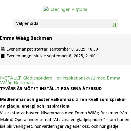
Välj en sida
INSTÄLLT! Glädjespridare - en inspirationskväll med
Emma Wååg Beckman
Evenemanget startar:
september 8, 2025, 18:30
Evenemanget slutar:
september 8, 2025, 21:00
INSTÄLLT! Glädjespridare - en inspirationskväll med Emma
Wååg Beckman
TYVÄRR ÄR MÖTET INSTÄLLT PGA SENA ÅTERBUD
Medlemmar och gäster välkomnas till en kväll som sprakar
av glädje, energi och inspiration!
Vi kickstartar hösten tillsammans med Emma Wååg Beckman från
Malmö Opera under temat ”Att vara en glädjespridare” – om hur en
idé blir verklighet, hur värderingar vägleder oss, och hur glädje