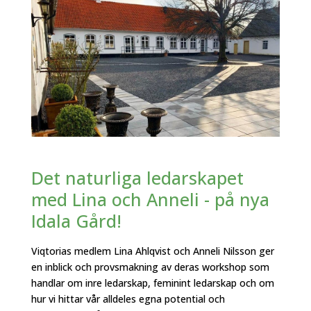
Det naturliga ledarskapet
med Lina och Anneli - på nya
Idala Gård!
Viqtorias medlem Lina Ahlqvist och Anneli Nilsson ger
en inblick och provsmakning av deras workshop som
handlar om inre ledarskap, feminint ledarskap och om
hur vi hittar vår alldeles egna potential och