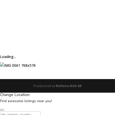
Loading...
Producerad av
Mañana Web AB
Change Location
Find awesome listings near you!
Change Location