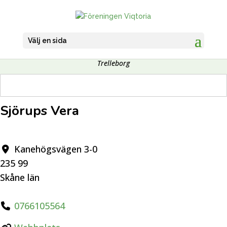
Välj en sida
Det här företaget är medlem i Viqtorias företagsnätverk för kvinnor i
Trelleborg
Sjörups Vera
Kanehögsvägen 3-0
235 99
Skåne län
0766105564