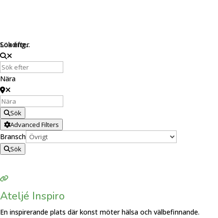
Loading...
Sök efter
Nära
Sök
Advanced Filters
Bransch
Sök
Ateljé Inspiro
En inspirerande plats där konst möter hälsa och välbefinnande.