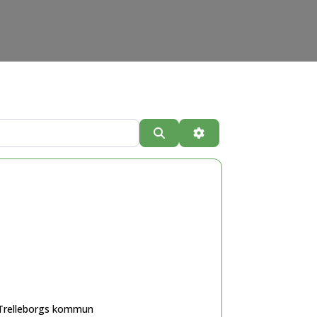
Sök
Advanced Filters
relleborgs kommun