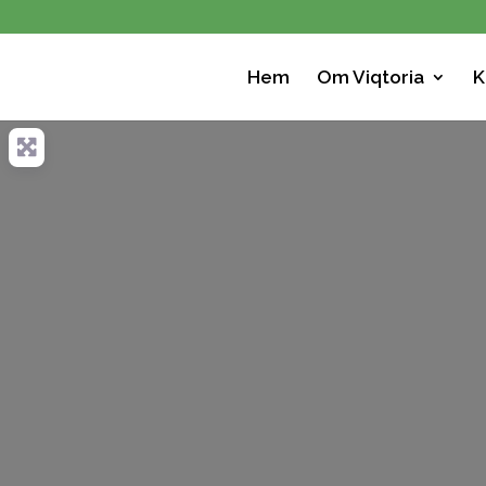
Hem
Om Viqtoria
K