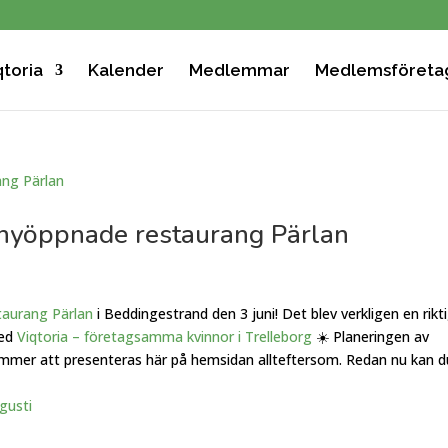
toria
Kalender
Medlemmar
Medlemsföreta
nyöppnade restaurang Pärlan
taurang Pärlan
i Beddingestrand den 3 juni! Det blev verkligen en rikt
med
Viqtoria – företagsamma kvinnor i Trelleborg
☀️ Planeringen av
mmer att presenteras här på hemsidan allteftersom. Redan nu kan d
gusti