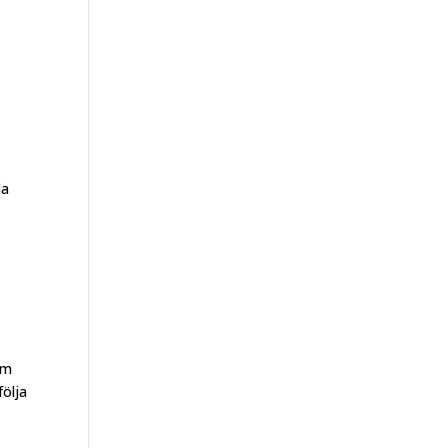
la
om
följa