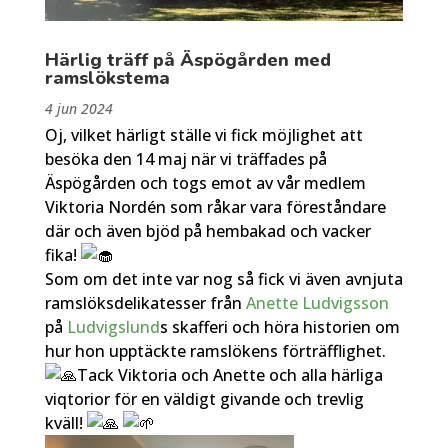
Härlig träff på Äspögården med
ramslökstema
4 jun 2024
Oj, vilket härligt ställe vi fick möjlighet att
besöka den 14 maj när vi träffades på
Äspögården och togs emot av vår medlem
Viktoria Nordén som råkar vara föreståndare
där och även bjöd på hembakad och vacker
fika!
Som om det inte var nog så fick vi även avnjuta
ramslöksdelikatesser från
Anette Ludvigsson
på
Ludvigslund
s skafferi och höra historien om
hur hon upptäckte ramslökens förträfflighet.
Tack Viktoria och Anette och alla härliga
viqtorior för en väldigt givande och trevlig
kväll!