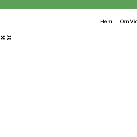
Hem
Om Viq