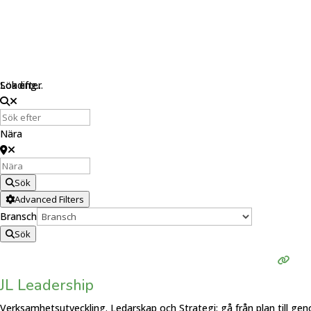
Loading...
Sök efter
Nära
Sök
Advanced Filters
Bransch
Sök
JL Leadership
Verksamhetsutveckling. Ledarskap och Strategi: gå från plan till ge