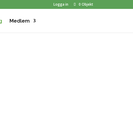
Logga in
0 Objekt
g
Medlem