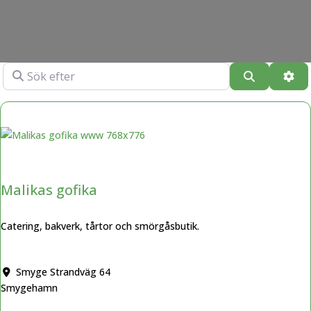
Sök efter
Sök
Adv
Malikas gofika
Catering, bakverk, tårtor och smörgåsbutik.
Smyge Strandväg 64
Smygehamn