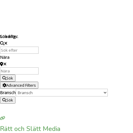
Loading...
Sök efter
Nära
Sök
Advanced Filters
Bransch
Sök
Rätt och Slätt Media