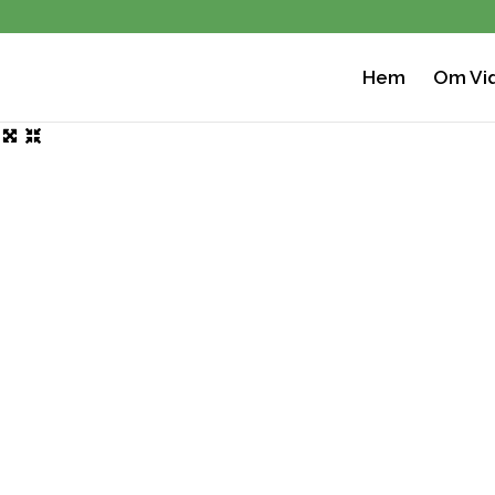
Hem
Om Viq