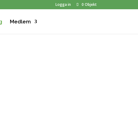
Logga in
0 Objekt
g
Medlem