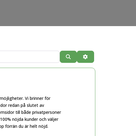
Sök
Advanced Filters
jligheter. Vi brinner för
or redan på slutet av
emsidor till både privatpersoner
r 100% nöjda kunder och väljer
pp förrän du är helt nöjd.