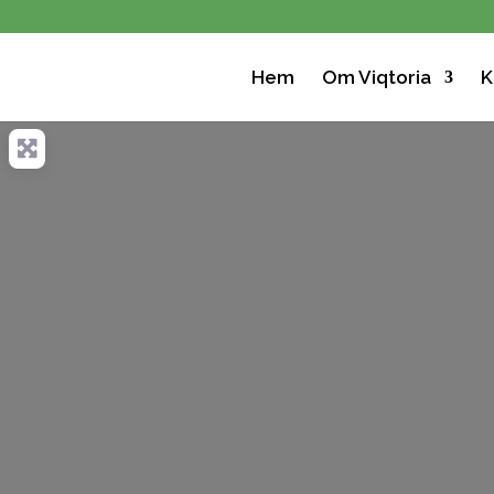
Hem
Om Viqtoria
K